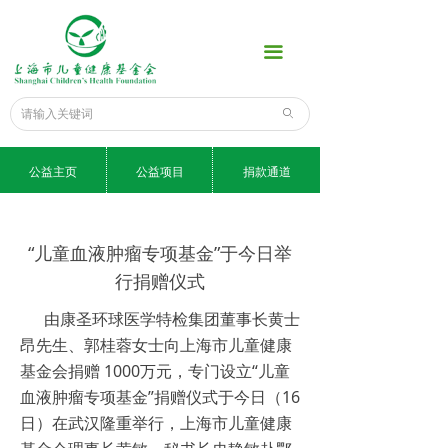
首页
끀
公益项目
爱心榜
ꄙ
捐款通道
公益主页
公益项目
捐款通道
新闻中心
为了孩子
“儿童血液肿瘤专项基金”于今日举
行捐赠仪式
科普知识
由康圣环球医学特检集团董事长黄士
专家话健康
昂先生、郭桂蓉女士向上海市儿童健康
基金会捐赠 1000万元，专门设立“儿童
信息公示
血液肿瘤专项基金”捐赠仪式于今日（16
日）在武汉隆重举行，上海市儿童健康
关于我们