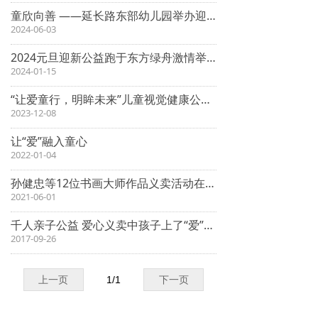
童欣向善 ——延长路东部幼儿园举办迎“六一”爱心义卖活动
2024-06-03
2024元旦迎新公益跑于东方绿舟激情举行
2024-01-15
“让爱童行，明眸未来”儿童视觉健康公益行动 首站在安徽金寨县举行
2023-12-08
让“爱”融入童心
2022-01-04
孙健忠等12位书画大师作品义卖活动在东方绿舟举行
2021-06-01
千人亲子公益 爱心义卖中孩子上了“爱”的第一课
2017-09-26
上一页
1
/
1
下一页