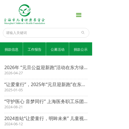
首页
끀
公益项目
爱心榜
ꄙ
捐款通道
捐款信息
工作报告
公募活动
捐款公示
新闻中心
2026年 “元旦公益迎新跑”活动在东方绿舟圆满举行
为了孩子
2026-04-27
科普知识
“让爱童行”，2025年“元旦迎新跑”在东方绿舟举行
2025-01-05
专家话健康
“守护医心 音梦同行” 上海医务职工乐团音乐会暨亲子公益活动圆满举办
2024-08-21
信息公示
2024首站“让爱童行，明眸未来” 儿童视觉健康公益活动在宝山区举行
关于我们
2024-06-12